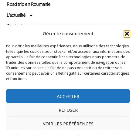
Road trip en Roumanie
L’actualité
Contact
Gérer le consentement
Contact
Pour offrir les meilleures expériences, nous utilisons des technologies
telles que les cookies pour stocker et/ou accéder aux informations des
+33 6 21 35 41 94 - TIU Marian
appareils. Le fait de consentir à ces technologies nous permettra de
traiter des données telles que le comportement de navigation ou les
ID uniques sur ce site. Le fait de ne pas consentir ou de retirer son
consentement peut avoir un effet négatif sur certaines caractéristiques
+40 7 41 91 37 52 - ROSIANU Andrei
et fonctions.
infos@carpates-tour.fr
I
T
n
i
ACCEPTER
s
k
t
t
a
o
REFUSER
g
k
© Copyright 2025 –
Conditions Générales de Ventes
–
Mentions
r
Légal
VOIR LES PRÉFÉRENCES
a
m